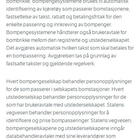
bombrikke. Bompengesystemene brukes til automatisk
identifisering av kjøretøy som passerer bomstasjonene,
fastsettelse av takst, rabatt og betalingsfritak for den
enkelte passering og innkreving av bompenger.
Bompengesystemene håndterer også brukeravtale for
bombrikke mellom den registrerte og utstederselskapet.
Det avgjøres automatisk hvilken takst som skal betales for
en bompassering. Avgjørelsen tas på grunnlag av
fastsatte takster og gjeldende regelverk.
Hvert bompengeselskap behandler personopplysninger
for de som passerer i selskapets bomstasjoner. Hvert
utstederselskap behandler personopplysninger for de
som har brukeravtale med utstederselskapet. Statens
vegvesen behandler personopplysninger for å
identifisere og prise bompasseringer. Statens vegvesen,
bompengeselskapene og utstederselskapene inngår
databehandleravtaler med sine leverandører som